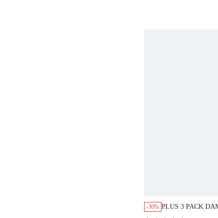
DAMEN, UNTERW
AUCH GEEIGNET
TEENAGER MÄD
FRAUEN
PLUS 3 PACK D
-30%
LUFTIGE BAUMW