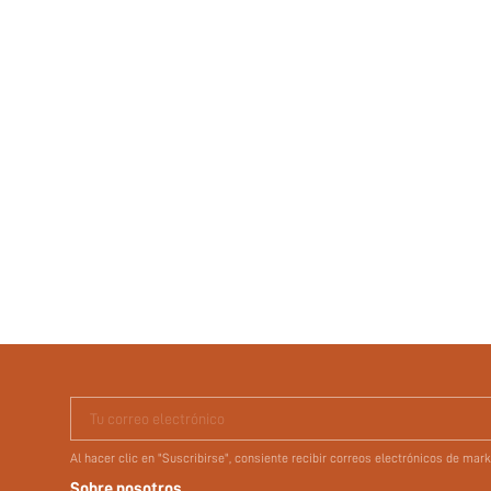
Tu correo electrónico
Al hacer clic en "Suscribirse", consiente recibir correos electrónicos de ma
Sobre nosotros