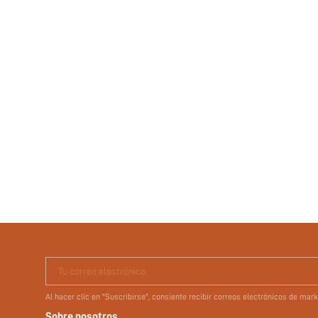
Tu correo electrónico
Al hacer clic en "Suscribirse", consiente recibir correos electrónicos de ma
Sobre nosotros