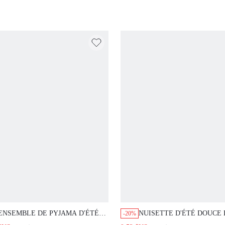
D'AUTOMNE AVEC GRAPHISM
ENSEMBLE DE PYJAMA D'ÉTÉ FRAIS ET
NUISETTE D'ÉTÉ DOUCE ET
-20%
CONFORTABLE AVEC DÉBARDEUR
ROMANTIQUE EN SATIN ROSE
$US
9,52 $US
20,90 $US
11,90 $US
BLEU CLAIR ET SHORT IMPRIMÉ,
AVEC BORDURE EN DENTELLE
TENUE D'INTÉRIEUR ET DE DÉTENTE
DE NUIT, TENUE D'INTÉRIEUR,