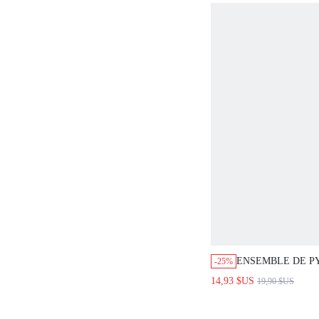
ENSEMBLE DE PYJA
-25%
PLISSÉ DOUX ET N
14,93 $US
19,90 $US
LAVANDE, AVEC DÉ
SHORT