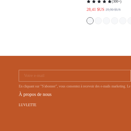
POCHES, VÊTEMENTS
POUR FEMMES
Votre e-mail
En cliquant sur "S'abonner", vous consentez à recevoir des e-mails marketin
À propos de nous
LUVLETTE