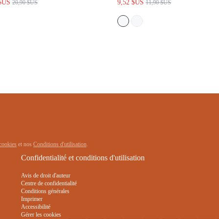
GRAPHIQUE POUR L'ÉTÉ
LINGERIE SEXY, ROBE DE CH
PYJAMA, ARTICLES DE MARIA
PYJAMA DE FEMME DE CHAM
ialité et de cookies
et nos
Conditions d'utilisation
.
Confidentialité et conditions d'utilisation
Avis de droit d'auteur
Centre de confidentialité
Conditions générales
Imprimer
Accessibilité
Gérer les cookies