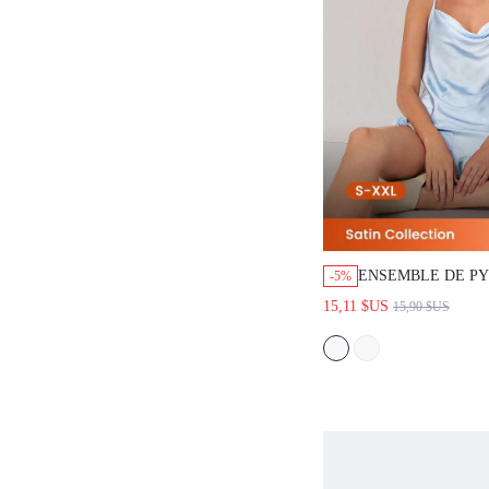
ENSEMBLE DE PYJAM
-5%
CLAIR DE LUXE POUR 
15,11 $US
15,90 $US
DÉBARDEUR À ENCOL
SHORTS. VÊTEMENTS
LUXE POUR L'ÉTÉ. A
MARIAGE. ENSEMBLE
MARIÉE