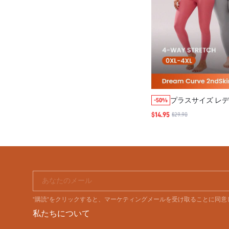
プラスサイズ レデ
-50%
アンダーウェア 
$14.95
$29.90
イヤー 防寒 冬用 
ネックトップ&ロ
クグレー 軽量パ
あなたのメール
"購読"をクリックすると、マーケティングメールを受け取ることに同
私たちについて