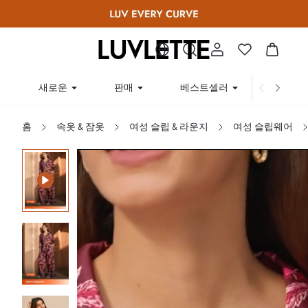
새로운
판매
베스트셀러
곡선
홈
속옷 & 잠옷
여성 슬립 & 라운지
여성 슬립웨어