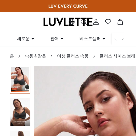
새로운
판매
베스트셀러
곡선
홈
속옷 & 잠옷
여성 플러스 속옷
플러스 사이즈 브