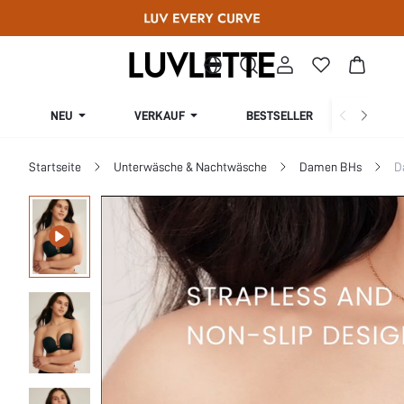
NEU
VERKAUF
BESTSELLER
KURV
Startseite
Unterwäsche & Nachtwäsche
Damen BHs
D