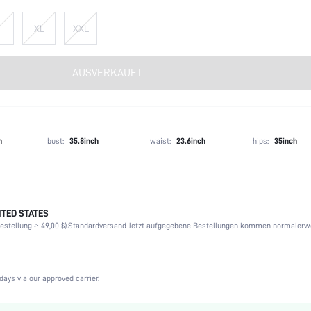
XL
XXL
AUSVERKAUFT
h
bust:
35.8inch
waist:
23.6inch
hips:
35inch
malen Effekt sollte die Formwäsche eng anliegen. Wenn du eine bequemere Passform für 
TED STATES
ten eine größere Größe zu wählen.
stellung ≥ 49,00 $).
Standardversand Jetzt aufgegebene Bestellungen kommen normalerw
Medium Stretch
Casual-Bequem
Ungefüttert
days via our approved carrier.
Leggings
Strickstoff