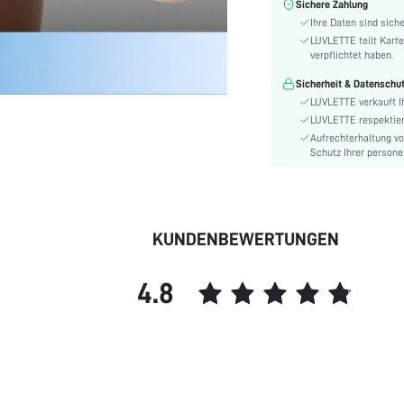
Sichere Zahlung
Länge:
Ihre Daten sind siche
Eigenschaften:
LUVLETTE teilt Karte
verpflichtet haben.
Zusammensetzung:
Unterstützung:
Sicherheit & Datenschu
LUVLETTE verkauft I
Festivals:
LUVLETTE respektiert
Farbe:
Aufrechterhaltung v
Target:
Schutz Ihrer persone
Supportstufe:
Details:
Transparent:
KUNDENBEWERTUNGEN
Taillierung:
Unterhose Typ:
Pflegeanleitungen:
4.8
Muster:
Schauplätze:
Unterwäsche und
Nachtwäsche-Träger:
skc:
id: