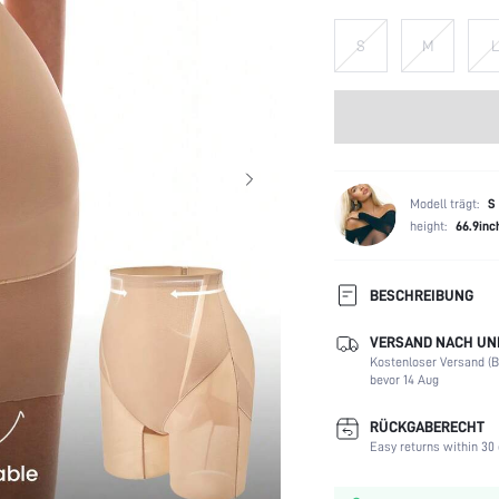
S
M
L
Modell trägt:
S
height:
66.9inc
BESCHREIBUNG
GRÖSSEN TIPP: Für einen opti
VERSAND NACH UNI
bevorzugst, würden wir dir ra
Kostenloser Versand (Be
bevor 14 Aug
Gewebeelastizität:
Stil:
RÜCKGABERECHT
Futter:
Easy returns within 30 
Typ:
Material: