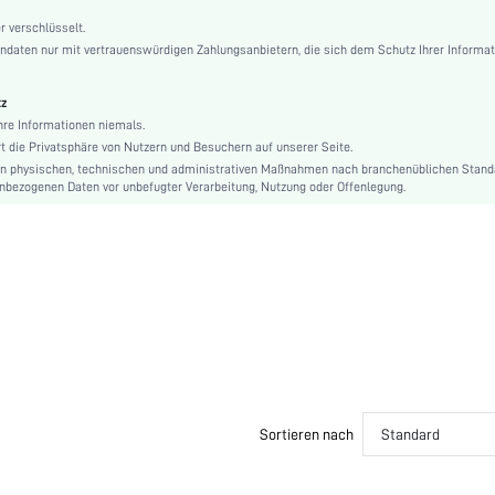
Bermuda Shorts
r verschlüsselt.
ndaten nur mit vertrauenswürdigen Zahlungsanbietern, die sich dem Schutz Ihrer Informa
Nahtlos, Nicht sichtbar
56% Elasthan, 44% Polyamid
tz
Mittlere Unterstützung
hre Informationen niemals.
Weihnachten, Halloween, Erntedankfest, Die Schule beginnt wieder!, Valentinstag, Pride
 die Privatsphäre von Nutzern und Besuchern auf unserer Seite.
Aprikosenfarben
on physischen, technischen und administrativen Maßnahmen nach branchenüblichen Stan
Po, Bauch, Taille
nbezogenen Daten vor unbefugter Verarbeitung, Nutzung oder Offenlegung.
mittelgroß
Körbchendetail
NEIN
Natürlich
Hohe Taille
Maschinenwäsche, keine chemische Reinigung
Einfarbig
Hochzeit, Party
Pärchen, Teenie, Braut, Brautjungfer, Bestie
Sortieren nach
Standard
si25021411520117096
388932105