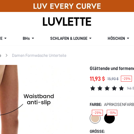
E
BHs
SCHLAFEN & LOUNGE
HÖSCHEN
e
Damen Formwäsche Unterteile
Glättende und formen
11,93 $
15,90 $
-25%
146 
FARBE:
APRIKOSENFAR
-25%
-15%
GRÖSSE: