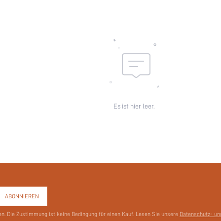
Wärmefutter:
Schauplätze:
Ärmellänge:
skc:
id:
Es ist hier leer.
ABONNIEREN
en. Die Zustimmung ist keine Bedingung für einen Kauf. Lesen Sie unsere
Datenschutz- und