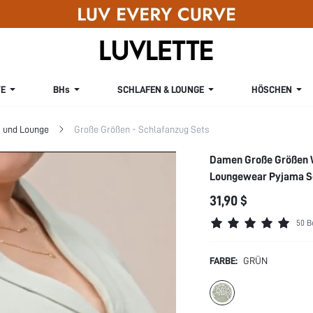
E
BHs
SCHLAFEN & LOUNGE
HÖSCHEN
 und Lounge
Große Größen - Schlafanzug Sets
Damen Große Größen W
Loungewear Pyjama S
31,90 $
50 B
FARBE:
GRÜN