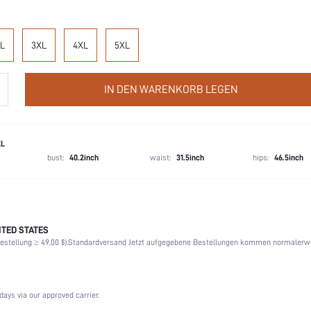
L
3XL
4XL
5XL
IN DEN WARENKORB LEGEN
XL
bust:
40.2inch
waist:
31.5inch
hips:
46.5inch
TED STATES
JA
stellung ≥ 49,00 $).
Standardversand Jetzt aufgegebene Bestellungen kommen normalerw
NEIN
Elegant, Romantisch, Romantisch, ElegantEleganz
Ungefüttert, Ungefüttert
days via our approved carrier.
Herbst, Frühling, Sommer, Winter