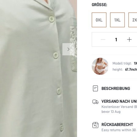
GRÖSSE:
0XL
1XL
2X
Modell trägt:
1
height:
67.7inch
BESCHREIBUNG
VERSAND NACH UNI
Taschen:
Kostenloser Versand (Be
Gürtel:
bevor 13 Aug
Stil:
Futter:
RÜCKGABERECHT
Easy returns within 30 
Jahreszeit/ Saison: