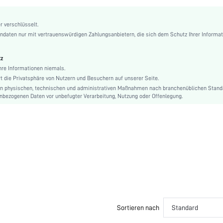
Umlegekragen
Kimonoärmel
r verschlüsselt.
Schlaf
ndaten nur mit vertrauenswürdigen Zahlungsanbietern, die sich dem Schutz Ihrer Informa
100% Baumwolle, 100% Baumwolle
Natürlich
tz
Maschinenwäsche, keine chemische Reinigung
hre Informationen niemals.
Einfarbig
 die Privatsphäre von Nutzern und Besuchern auf unserer Seite.
on physischen, technischen und administrativen Maßnahmen nach branchenüblichen Stan
Pärchen, Umstandsmode, Krankenschwester, Teenie, Braut, Brautjungfer, Bestie, Unisex,
nbezogenen Daten vor unbefugter Verarbeitung, Nutzung oder Offenlegung.
Undehnbar
Reguläre Passform
Hosensets
Strickstoff, Strickstoff
Abgekürzt, Regulär
Weihnachten, Halloween, Erntedankfest, Die Schule beginnt wieder!, Valentinstag, Ramad
Adha
Grün
Durchsichtige Spitze, Knöpfen vorn
Sortieren nach
Standard
NEIN
2-teiliges Set