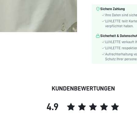
Ausschnitt:
Ärmeltyp:
Sichere Zahlung
Ihre Daten sind siche
Eigenschaften:
LUVLETTE teilt Karte
Zusammensetzung:
verpflichtet haben.
Taillierung:
Sicherheit & Datenschu
Pflegeanleitungen:
LUVLETTE verkauft I
Muster:
LUVLETTE respektiert
Unterwäsche und
Aufrechterhaltung v
Nachtwäsche-Träger:
Schutz Ihrer persone
Gewebeelastizität:
Passform:
Typ:
KUNDENBEWERTUNGEN
Material:
Länge:
4.9
Festivals:
Farbe:
Details:
Transparent:
Anzahl der Teile: