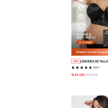
LENCERÍA DE TALL
-35%
SUJETADOR NEGRO 
(
100+
)
CON AROS PUSH-UP
15,54 US$
23,90 US$
COMO ROPA EXTERI
CORSÉ BÁSICA PAR