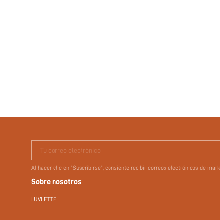
Tu correo electrónico
Al hacer clic en "Suscribirse", consiente recibir correos electrónicos de ma
Sobre nosotros
LUVLETTE