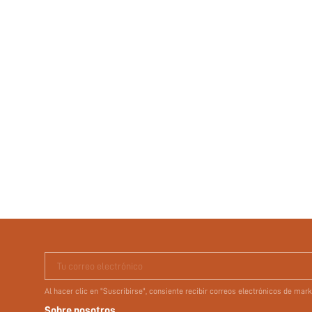
Tu correo electrónico
Al hacer clic en "Suscribirse", consiente recibir correos electrónicos de ma
Sobre nosotros