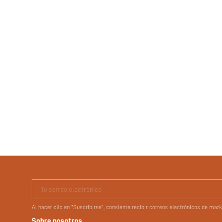
Tu correo electrónico
Al hacer clic en "Suscribirse", consiente recibir correos electrónicos de ma
Sobre nosotros