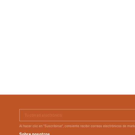
Tu correo electrónico
Al hacer clic en "Suscribirse", consiente recibir correos electrónicos de ma
Sobre nosotros