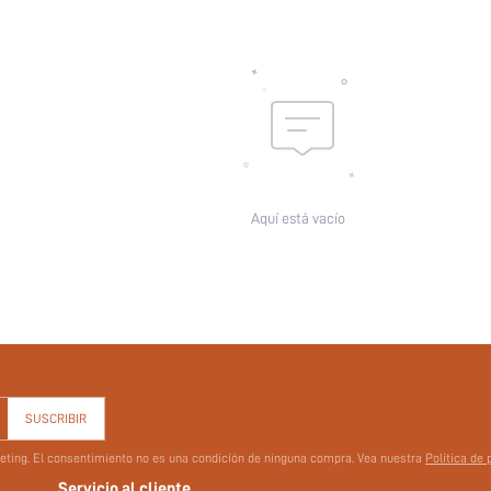
Tipo de Estampado:
Número de piezas:
Características:
skc:
id:
Aquí está vacío
SUSCRIBIR
rketing. El consentimiento no es una condición de ninguna compra. Vea nuestra
Política de 
Servicio al cliente