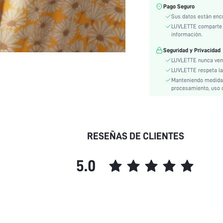
Pago Seguro
Forrado Para Aportar Calidez:
Sus datos están enc
Estilo:
LUVLETTE comparte i
Instrucciones de Cuidado:
información.
Tipos de Manga:
Seguridad y Privacidad
Composición:
LUVLETTE nunca vend
Detalles:
LUVLETTE respeta la p
Manteniendo medidas 
Línea del Talle de la Cintura:
procesamiento, uso o
Temporada:
Color:
Bolsillo:
Forro:
RESEÑAS DE CLIENTES
Longitud:
Escote:
5.0
Material:
Tipo de ajuste:
Festivales:
Cinturón:
Tipo: