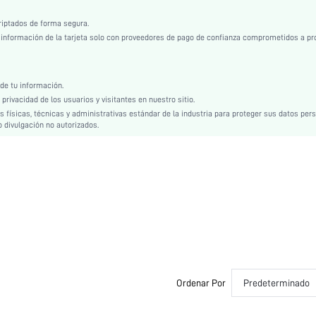
No
riptados de forma segura.
Casual-Joven, Casual-Mujer
nformación de la tarjeta solo con proveedores de pago de confianza comprometidos a pr
Lavadora, no limpiar en seco
Manga normal
97% Poliéster, 3% Elastano, 97% Poliéster, 3% Elastano
e tu información.
rivacidad de los usuarios y visitantes en nuestro sitio.
Bolsillo
físicas, técnicas y administrativas estándar de la industria para proteger sus datos per
Natural
 divulgación no autorizados.
Otoño, Primavera, Verano, Invierno
Amarillo
Sí
Sin Forro, Sin Forro
Shorts Mini, Normal
Cuello Camisero
Satén, Satén
suelto
Navideño, Halloween, Día de Acción de Gracias, Vuelta a Clase, Día de San Valentín, Rama
Adha
Ordenar Por
Predeterminado
No
Conjunto de Pantalones Cortos