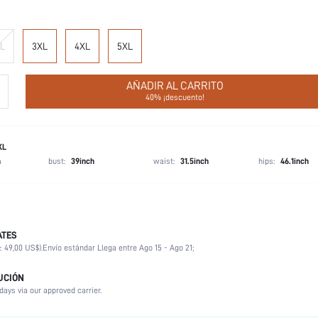
L
3XL
4XL
5XL
AÑADIR AL CARRITO
40% ¡descuento!
XL
h
bust:
39inch
waist:
31.5inch
hips:
46.1inch
ATES
No
≥ 49,00 US$).
Envío estándar Llega entre Ago 15 - Ago 21;
No-Elástico
Vacación, Fiesta, Cumpleaños, Festival de Música, Deportivo, Oficina, Casa, Diario
UCIÓN
days via our approved carrier.
Premamá, Pecho, Adolescente, Novia, Dama de Honor, Amigas, Unisexo, Familia
manga corta