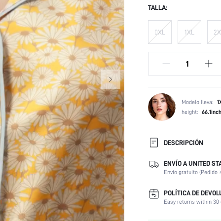
TALLA:
0XL
1XL
2X
Modelo lleva:
1
height:
66.1inc
DESCRIPCIÓN
ENVÍO A UNITED ST
Transparente:
Envío gratuito (Pedido 
Elasticidad de la tela:
Escenarios:
POLÍTICA DE DEVOL
Usuarios de Ropa Interior y
Easy returns within 30 
Ropa para Dormir:
Longitud de la Manga: