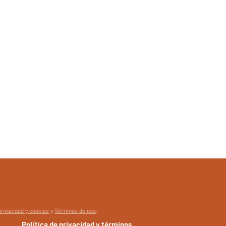
Plantas
Set de 2 Piezas
Dormir
si260123163452658605566
463046843
privacidad y cookies
y
Términos de uso
.
Política de privacidad y términos