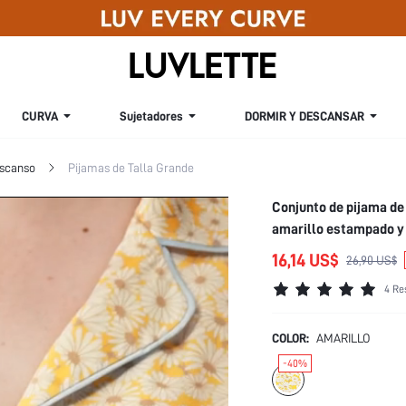
CURVA
Sujetadores
DORMIR Y DESCANSAR
escanso
Pijamas de Talla Grande
Conjunto de pijama de
amarillo estampado y 
en casa de lujo
16,14 US$
26,90 US$
4 Re
COLOR:
AMARILLO
-40%