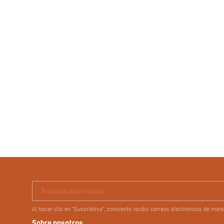
Tu correo electrónico
Al hacer clic en "Suscribirse", consiente recibir correos electrónicos de ma
Sobre nosotros