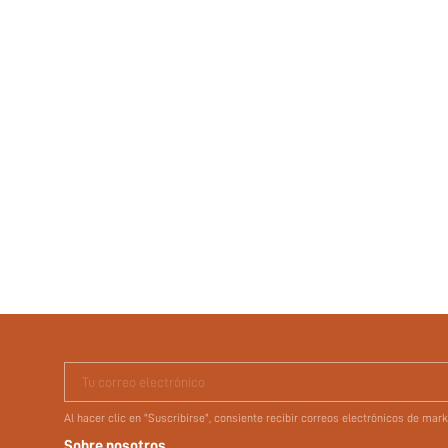
Tu correo electrónico
Al hacer clic en "Suscribirse", consiente recibir correos electrónicos de ma
Sobre nosotros