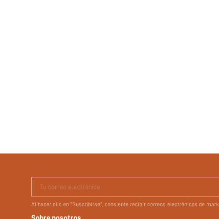
Tu correo electrónico
Al hacer clic en "Suscribirse", consiente recibir correos electrónicos de ma
Sobre nosotros