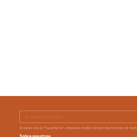
Tu correo electrónico
Al hacer clic en "Suscribirse", consiente recibir correos electrónicos de ma
Sobre nosotros