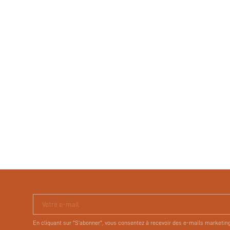
Votre e-mail
En cliquant sur "S'abonner", vous consentez à recevoir des e-mails marketin