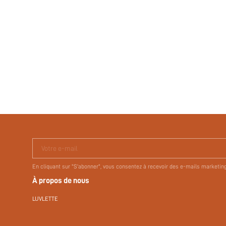
Votre e-mail
En cliquant sur "S'abonner", vous consentez à recevoir des e-mails marketin
À propos de nous
LUVLETTE