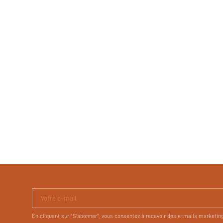
Votre e-mail
En cliquant sur "S'abonner", vous consentez à recevoir des e-mails marketin