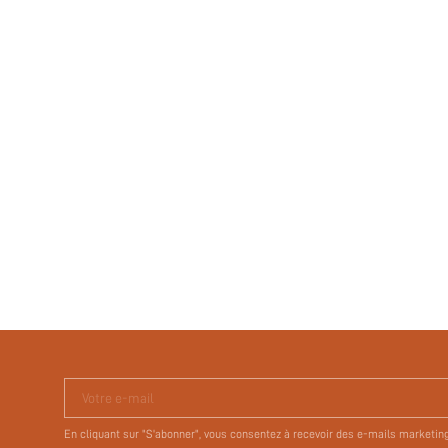
Votre e-mail
En cliquant sur "S'abonner", vous consentez à recevoir des e-mails marketin