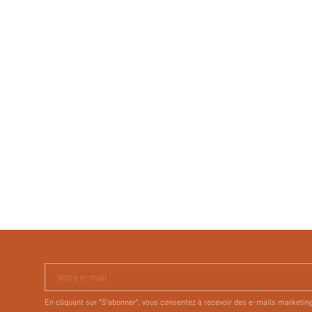
Votre e-mail
En cliquant sur "S'abonner", vous consentez à recevoir des e-mails marketin