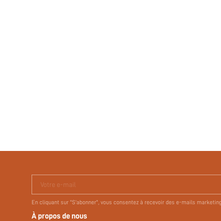
Votre e-mail
En cliquant sur "S'abonner", vous consentez à recevoir des e-mails marketin
À propos de nous