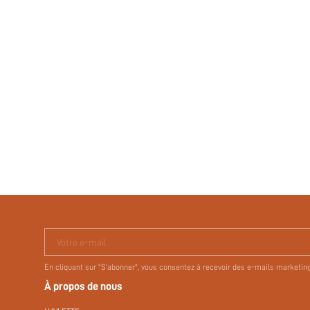
Votre e-mail
En cliquant sur "S'abonner", vous consentez à recevoir des e-mails marketin
À propos de nous