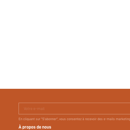
Votre e-mail
En cliquant sur "S'abonner", vous consentez à recevoir des e-mails marketin
À propos de nous