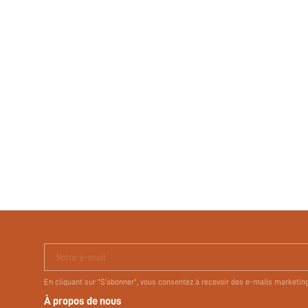
Votre e-mail
En cliquant sur "S'abonner", vous consentez à recevoir des e-mails marketin
À propos de nous