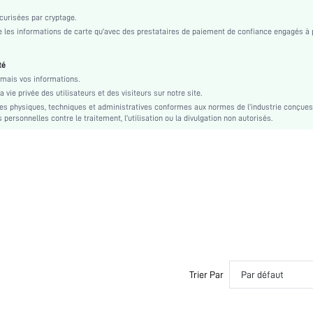
Lavage en machine, ne pas laver à sec
urisées par cryptage.
Dentelle contrastée
les informations de carte qu'avec des prestataires de paiement de confiance engagés à 
Tissu tricoté
Multicolore
té
Noël, Halloween, Jour de Thanksgiving, Retour à l'école, Fête de la Saint-Valentin, Ramada
mais vos informations.
Adha
vie privée des utilisateurs et des visiteurs sur notre site.
Unicolore
s physiques, techniques et administratives conformes aux normes de l'industrie conçues
personnelles contre le traitement, l'utilisation ou la divulgation non autorisés.
Non
Taille haute
Confortable-décontracté, Mignon-Doux
Automne, Printemps, Été, Hiver
si260319212561735103507
467411416
Trier Par
Par défaut