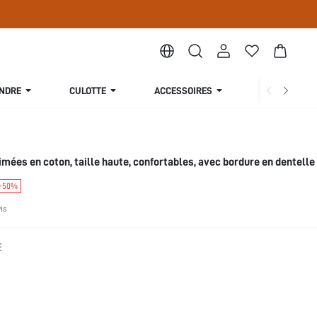
ENDRE
CULOTTE
ACCESSOIRES
COLLECTION
imées en coton, taille haute, confortables, avec bordure en dentelle
-50%
vis
E