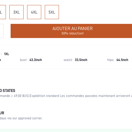
L
3XL
4XL
5XL
AJOUTER AU PANIER
50% réduction!
 :
1XL
h
bust:
43.3inch
waist:
33.5inch
hips:
44.1inch
D STATES
Culottes
mmande ≥ 49,00 $US).
Expédition standard Les commandes passées maintenant arriveront a
Maternité, Infirmière, Adolescente, Mariée, Demoiselle d'honneur, Meilleure amie
OUR
92% Coton, 8% Élasthanne
days via our approved carrier.
Mariage, Vacances, Soirée, Anniversaire, Festival de musique, Sport, Bureau, Maison, Quo
Élasticité moyenne