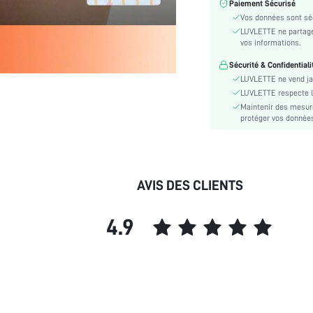
Paiement Sécurisé
Instructions d'entretien:
Vos données sont séc
Détails:
LUVLETTE ne partage 
Tissu/matériel:
vos informations.
Couleur:
Sécurité & Confidentiali
LUVLETTE ne vend ja
Festivals:
LUVLETTE respecte la 
Type de motif:
Maintenir des mesure
protéger vos données 
Transparent:
Taille:
Style:
Saison:
AVIS DES CLIENTS
skc:
id:
4.9