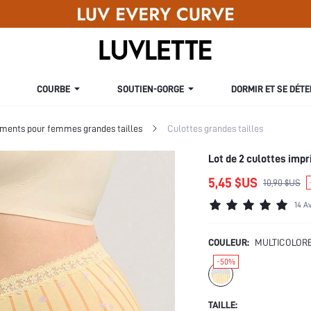
COURBE
SOUTIEN-GORGE
DORMIR ET SE DÉT
ments pour femmes grandes tailles
Culottes grandes tailles
Lot de 2 culottes impr
5,45 $US
10,90 $US
14 A
COULEUR:
MULTICOLOR
-50%
TAILLE: