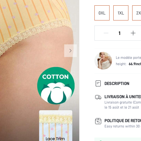
0XL
1XL
2X
Le modèle porte
height:
66.9inc
DESCRIPTION
LIVRAISON À UNITE
Type de Culotte:
Livraison gratuite (Co
Utilisateurs de sous-
le 15 août et le 21 août
vêtements et de vêtements
de nuit:
POLITIQUE DE RET
Composition:
Easy returns within 30 
Scènes:
Élasticité du tissu: