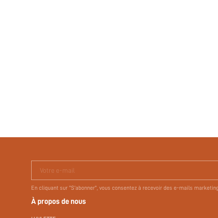
Votre e-mail
En cliquant sur "S'abonner", vous consentez à recevoir des e-mails marketin
À propos de nous