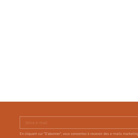
Votre e-mail
En cliquant sur "S'abonner", vous consentez à recevoir des e-mails marketin