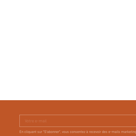
Votre e-mail
En cliquant sur "S'abonner", vous consentez à recevoir des e-mails marketin