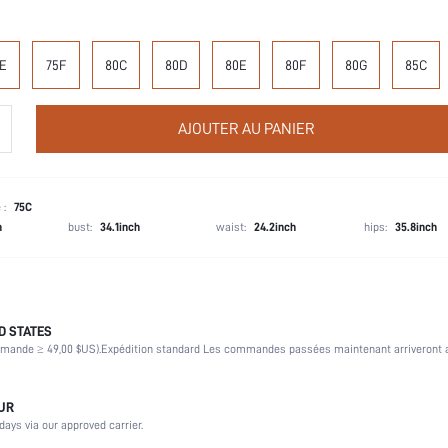
E
75F
80C
80D
80E
80F
80G
85C
AJOUTER AU PANIER
 :
75C
h
bust:
34.1inch
waist:
24.2inch
hips:
35.8inch
D STATES
Armature
mmande ≥ 49,00 $US).
Expédition standard Les commandes passées maintenant arriveront a
Couple, Adolescente, Mariée, Demoiselle d'honneur, Meilleure amie
OUR
90% Polyamide, 10% Élasthanne
days via our approved carrier.
Mariage, Vacances, Soirée, Anniversaire, Festival de musique, Date, Bureau, Quotidien, So