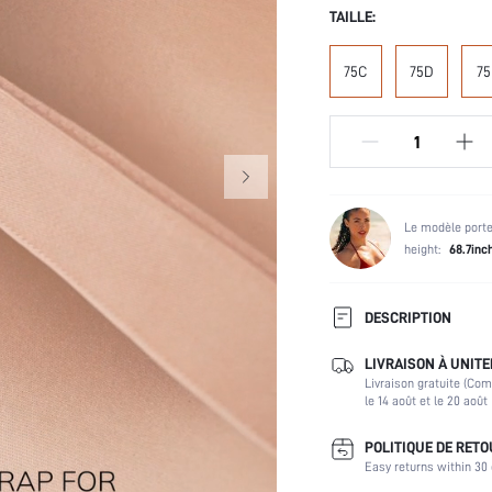
TAILLE:
75C
75D
75
Le modèle porte
height:
68.7inc
DESCRIPTION
LIVRAISON À UNITE
armatures:
Livraison gratuite (Co
Utilisateurs de sous-
le 14 août et le 20 août
vêtements et de vêtements
de nuit:
POLITIQUE DE RET
Composition:
Easy returns within 30 
Scènes: