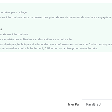
Bretelles réglables
Moulé
urisées par cryptage.
Élasticité moyenne
les informations de carte qu'avec des prestataires de paiement de confiance engagés à 
Push Up
Lavage en machine, ne pas laver à sec
té
Dos-nu
mais vos informations.
vie privée des utilisateurs et des visiteurs sur notre site.
Bustier
s physiques, techniques et administratives conformes aux normes de l'industrie conçues
Modifications dimensionnelles des tissus après lavage à domicile
personnelles contre le traitement, l'utilisation ou la divulgation non autorisés.
Tissu tricoté
Nude
Noël, Halloween, Jour de Thanksgiving, Retour à l'école, Fête de la Saint-Valentin, Mois de 
Unicolore
Non
Rembourrage non amovible
Confortable-décontracté, Décontracté-décontracté
si2304242277707172
17766626
Trier Par
Par défaut