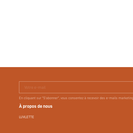
Votre e-mail
En cliquant sur "S'abonner", vous consentez à recevoir des e-mails marketin
À propos de nous
LUVLETTE