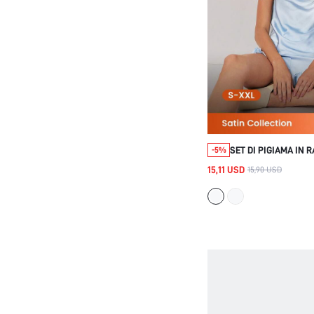
SET DI PIGIAMA IN 
-5%
CHIARO ESTIVO DI L
15,11 USD
15,90 USD
CON SCOLLO A CAPP
PANTALONCINI, ABB
CAMERA ESTIVO DI L
DA MATRIMONIO, SET
SPOSA