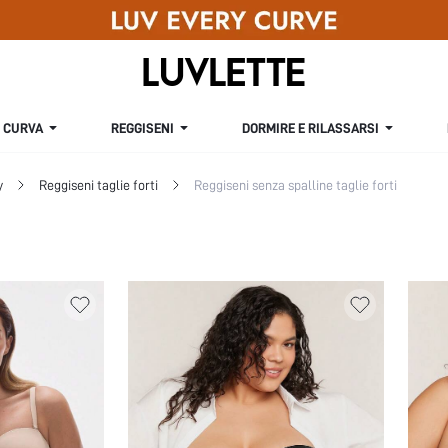
CURVA
REGGISENI
DORMIRE E RILASSARSI
y
Reggiseni taglie forti
Reggiseni senza spalline taglie forti