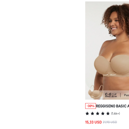
REGGISENO BASIC 
-30%
CHIUSURA FRONTAL
(
1.4k+
)
PUSH-UP, PER MAT
15,33 USD
21,90 USD
SUPPORTO CURVA 