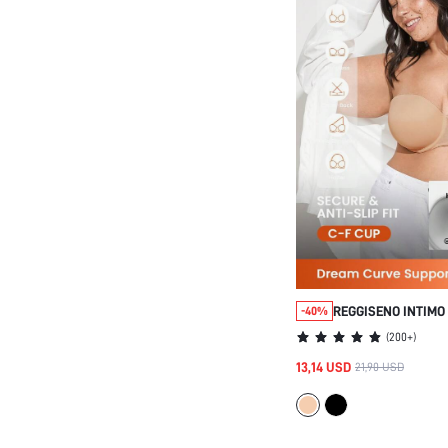
REGGISENO INTIMO
-40%
TAGLIA CURVY, SEN
(
200+
)
TRASPIRANTE, SEN
13,14 USD
21,90 USD
PUSH-UP, CON FER
INDUMENTO ESTERN
MATRIMONIO