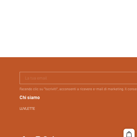
La tua email
Facendo clic su "Iscriviti", acconsenti a ricevere e-mail di marketing. Il con
Chi siamo
LUVLETTE