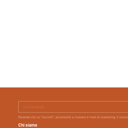
La tua email
Facendo clic su "Iscriviti", acconsenti a ricevere e-mail di marketing. Il con
Chi siamo