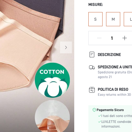
MISURE:
S
M
L
DESCRIZIONE
SPEDIZIONE A UNIT
Colore:
Spedizione gratuita (Or
Festival:
agosto 21
Composizione:
Stile:
POLITICA DI RESO
Easy returns within 30 
Vita:
Elasticità del tessuto:
Scene:
Pagamento Sicuro
I tuoi dati sono critt
Istruzioni Lavaggio:
LUVLETTE condivide l
Caratteristiche di qualità del
informazioni.
tessuto: