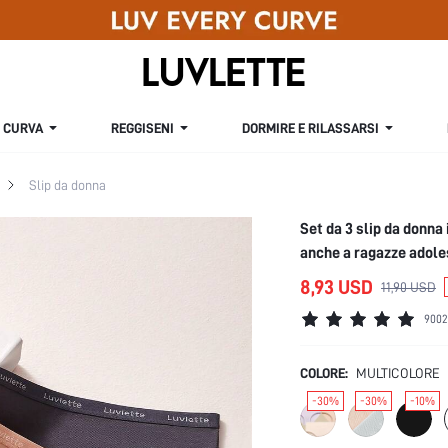
CURVA
REGGISENI
DORMIRE E RILASSARSI
Slip da donna
Set da 3 slip da donna i
anche a ragazze adole
8,93 USD
11,90 USD
9002
COLORE:
MULTICOLORE
-30%
-30%
-10%