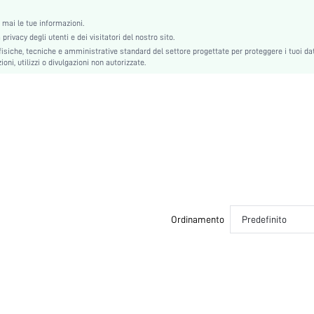
Tessuto in maglia
mai le tue informazioni.
Set 3 pezzi
rivacy degli utenti e dei visitatori del nostro sito.
Colore unico
siche, tecniche e amministrative standard del settore progettate per proteggere i tuoi dat
Mutandine
oni, utilizzi o divulgazioni non autorizzate.
Coppia, Adolescente, Sposa, Damigella d'onore, Migliore amica
si2307275693979183
42574513
Ordinamento
Predefinito