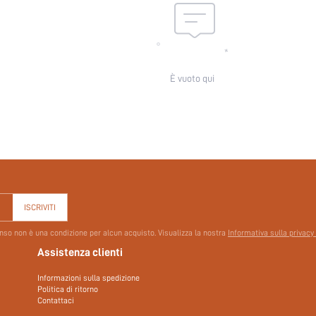
È vuoto qui
ISCRIVITI
senso non è una condizione per alcun acquisto. Visualizza la nostra
Informativa sulla privacy
Assistenza clienti
Informazioni sulla spedizione
Politica di ritorno
Contattaci