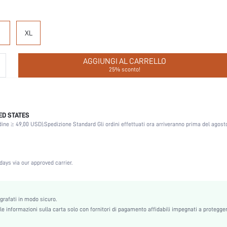
XL
AGGIUNGI AL CARRELLO
25% sconto!
ED STATES
Multicolore
dine ≥ 49,00 USD).
Spedizione Standard Gli ordini effettuati ora arriveranno prima del agosto
Natale, Giorno del Ringraziamento, Rientro a scuola, San Valentino
93% Cotone, 7% Elastan
Casual-Sportivo, Casual-Casual
days via our approved carrier.
Vita alta
Leggero Elastico
Vacanza, Festa, Compleanno, Per lo sport, Data, Ufficcio, Casa, Giornaliero, Palestra e fit
ografati in modo sicuro.
Lavare in lavatrice, non lavare a secco
e informazioni sulla carta solo con fornitori di pagamento affidabili impegnati a protegger
Variazioni dimensionali dei tessuti dopo il lavaggio domestico