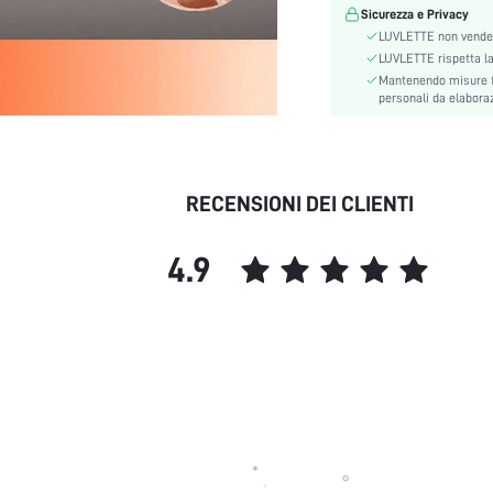
Tessuto:
Sicurezza e Privacy
LUVLETTE non vende 
Numero di pezzi:
LUVLETTE rispetta la p
Tipo di motivo:
Mantenendo misure fi
Tipo di mutandine:
personali da elaborazi
Utenti di intimo e pigiami:
skc:
id:
RECENSIONI DEI CLIENTI
4.9