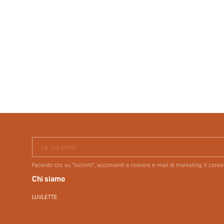
La tua email
Facendo clic su "Iscriviti", acconsenti a ricevere e-mail di marketing. Il con
Chi siamo
LUVLETTE