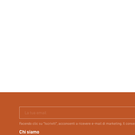
La tua email
Facendo clic su "Iscriviti", acconsenti a ricevere e-mail di marketing. Il con
Chi siamo