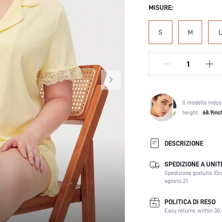
MISURE:
S
M
L
Il modello indos
height:
68.9inc
DESCRIZIONE
SPEDIZIONE A UNIT
Tipo di manica:
Spedizione gratuita (Or
Colore:
agosto 21
Festival:
Composizione:
POLITICA DI RESO
Easy returns within 30 
Linea vita: