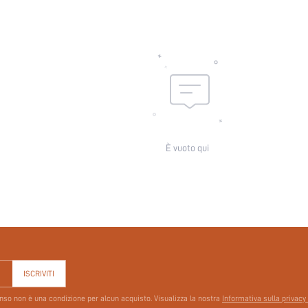
Utenti di intimo e pigiami:
skc:
id:
È vuoto qui
ISCRIVITI
senso non è una condizione per alcun acquisto. Visualizza la nostra
Informativa sulla privacy