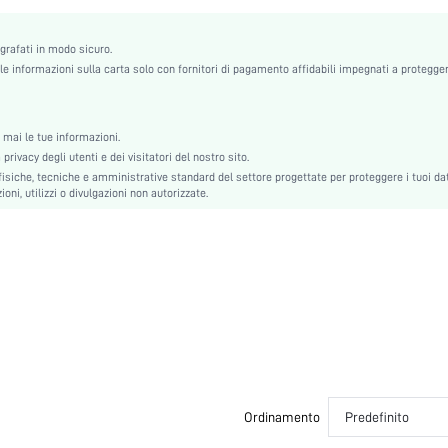
Carino, Romantico, Romantico, Carino
Non
ografati in modo sicuro.
Non
e informazioni sulla carta solo con fornitori di pagamento affidabili impegnati a protegger
Non
Abbastanza Elasticizzato
Maniche Corte
mai le tue informazioni.
Nozze, Festa, Compleanno, Casa, Giornaliero, Festa privata
rivacy degli utenti e dei visitatori del nostro sito.
Lavare in lavatrice, non lavare a secco
siche, tecniche e amministrative standard del settore progettate per proteggere i tuoi dat
oni, utilizzi o divulgazioni non autorizzate.
Non
Variazioni dimensionali dei tessuti dopo il lavaggio domestico
collo risvolto dentellato
Tessuto in maglia, Tessuto
Tutti, Primavera/Estate
Set di pantaloncini
Set da 2 pezzi
Classico, Corto
Ordinamento
Predefinito
Forma normale
Pizzo a contrasto