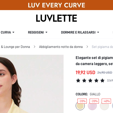
CURVA
REGGISENI
DORMIRE E RILASSARSI
e & Lounge per Donna
Abbigliamento notte da donna
Set pigiama d
Elegante set di pigiam
da camera leggero, set
19,92 USD
24,90 USD
3269
COLORE:
GIALLO
-20%
-20%
-40%