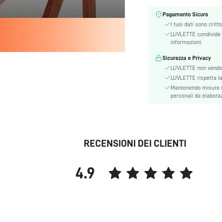
Stile:
sottile:
Pagamento Sicuro
I tuoi dati sono critt
Tasca:
LUVLETTE condivide l
Cintura:
informazioni.
Elasticità del tessuto:
Sicurezza e Privacy
Lunghezza manica:
LUVLETTE non vende 
Scene:
LUVLETTE rispetta la p
Istruzioni Lavaggio:
Mantenendo misure fi
personali da elaborazi
Foderato per un maggiore
calore:
Caratteristiche di qualità del
tessuto:
Scollatura:
RECENSIONI DEI CLIENTI
Tessuto:
Stagione:
4.9
Tipo:
Numero di pezzi:
Lunghezza:
Tipo di montaggio:
Dettaglio: