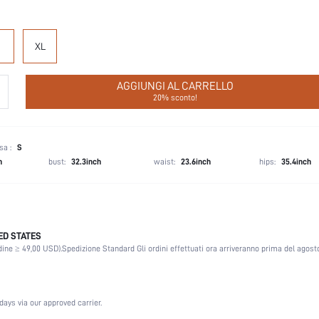
XL
AGGIUNGI AL CARRELLO
20% sconto!
sa :
S
h
bust:
32.3inch
waist:
23.6inch
hips:
35.4inch
ED STATES
Classica
dine ≥ 49,00 USD).
Spedizione Standard Gli ordini effettuati ora arriveranno prima del agosto
Giallo
Rientro a scuola
70% Viscosa, 30% Poliestere, 70% Viscosa, 30% Poliestere
days via our approved carrier.
Vita normale