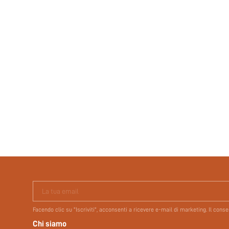
La tua email
Facendo clic su "Iscriviti", acconsenti a ricevere e-mail di marketing. Il con
Chi siamo