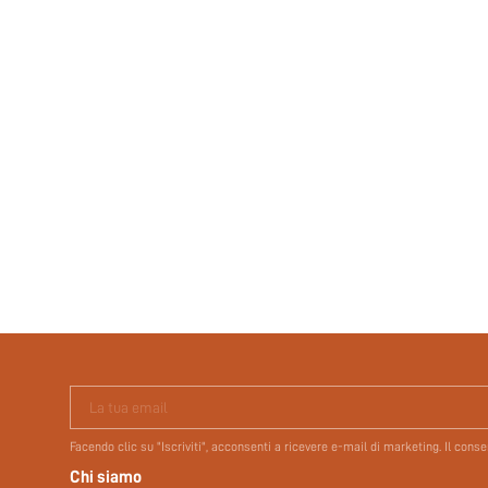
La tua email
Facendo clic su "Iscriviti", acconsenti a ricevere e-mail di marketing. Il con
Chi siamo