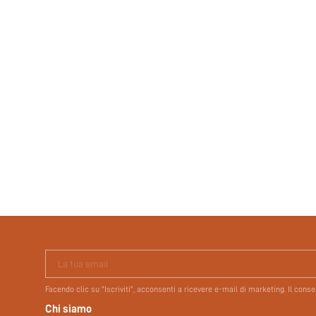
La tua email
Facendo clic su "Iscriviti", acconsenti a ricevere e-mail di marketing. Il con
Chi siamo