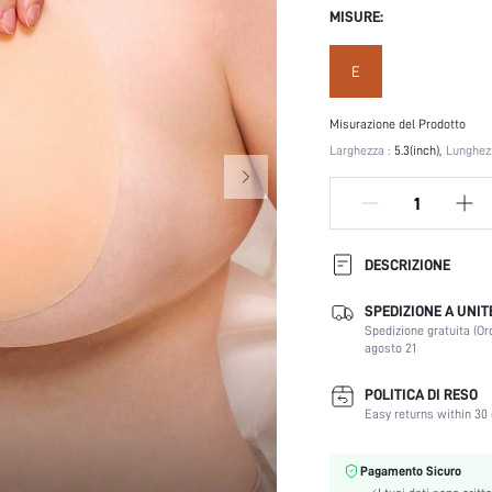
MISURE:
E
Misurazione del Prodotto
Larghezza :
5.3(inch)
Lunghezz
DESCRIZIONE
SPEDIZIONE A UNIT
Tessuto:
Spedizione gratuita (Or
Colore:
agosto 21
Festival:
Tipo:
POLITICA DI RESO
Easy returns within 30 
Numero di pezzi:
Composizione:
Stile:
Pagamento Sicuro