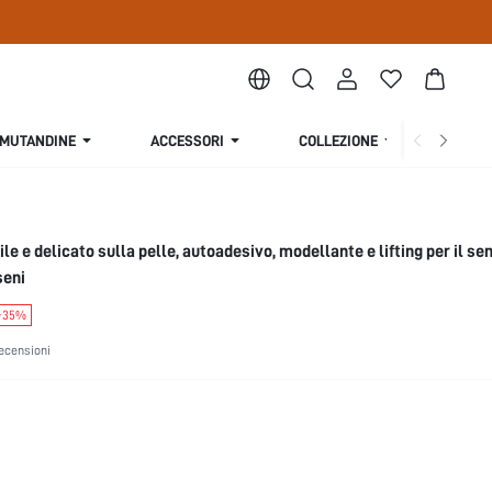
MUTANDINE
ACCESSORI
COLLEZIONE
CHI S
le e delicato sulla pelle, autoadesivo, modellante e lifting per il se
seni
-35%
ecensioni