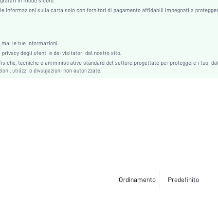
ografati in modo sicuro.
Colore unico
e informazioni sulla carta solo con fornitori di pagamento affidabili impegnati a protegger
Invisibile
Non-Elastico
Nozze, Festa, Festival musicale, Per lo sport, Data, Casa, Giornaliero
mai le tue informazioni.
Lavare a mano (non lavare a secco)
rivacy degli utenti e dei visitatori del nostro sito.
si251204883399333942
siche, tecniche e amministrative standard del settore progettate per proteggere i tuoi dat
oni, utilizzi o divulgazioni non autorizzate.
393672236
Ordinamento
Predefinito