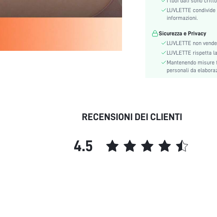
I tuoi dati sono critt
Tipo di motivo:
LUVLETTE condivide l
Caratteristiche:
informazioni.
Elasticità del tessuto:
Sicurezza e Privacy
Scene:
LUVLETTE non vende 
Istruzioni Lavaggio:
LUVLETTE rispetta la p
skc:
Mantenendo misure fi
personali da elaborazi
id:
RECENSIONI DEI CLIENTI
4.5