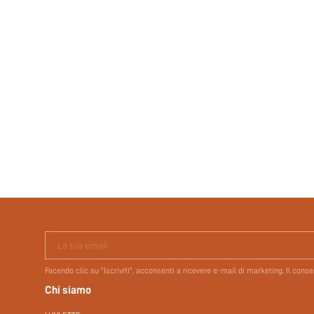
La tua email
Facendo clic su "Iscriviti", acconsenti a ricevere e-mail di marketing. Il con
Chi siamo