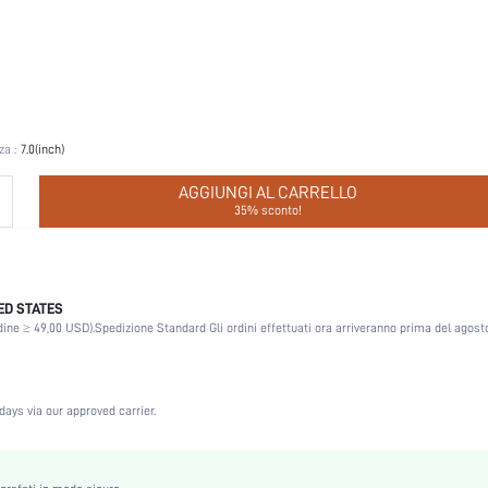
a :
7.0(inch)
AGGIUNGI AL CARRELLO
35% sconto!
ED STATES
Silicone
dine ≥ 49,00 USD).
Spedizione Standard Gli ordini effettuati ora arriveranno prima del agosto
Almond
Halloween, San Valentino, Ramadan, Eid al-Adha
Petali al seno
days via our approved carrier.
Set da 2 pezzi
100% Silicone
Carino-Candido, Carino-Dolce