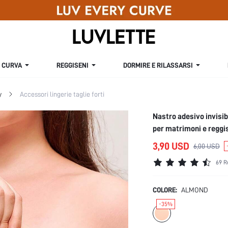
CURVA
REGGISENI
DORMIRE E RILASSARSI
y
Accessori lingerie taglie forti
Nastro adesivo invisibi
per matrimoni e reggi
3,90 USD
6,00 USD
69 R
COLORE:
ALMOND
-35%