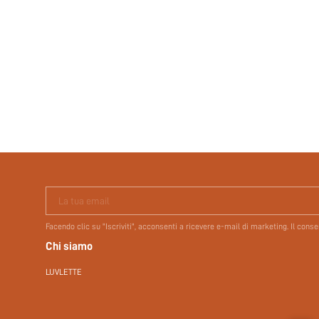
La tua email
Facendo clic su "Iscriviti", acconsenti a ricevere e-mail di marketing. Il con
Chi siamo
LUVLETTE