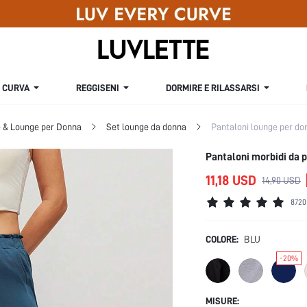
CURVA
REGGISENI
DORMIRE E RILASSARSI
e & Lounge per Donna
Set lounge da donna
Pantaloni lounge per do
Pantaloni morbidi da p
11,18 USD
14,90 USD
8720
COLORE:
BLU
-20%
MISURE: