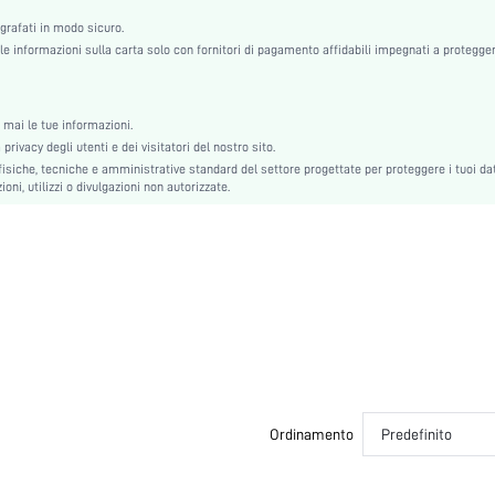
Sì
ografati in modo sicuro.
Non
e informazioni sulla carta solo con fornitori di pagamento affidabili impegnati a protegger
Sì
Sonno
Leggero Elastico
mai le tue informazioni.
Nozze, Vacanza, Festa, Compleanno, Festival musicale
rivacy degli utenti e dei visitatori del nostro sito.
Lavare in lavatrice, non lavare a secco
siche, tecniche e amministrative standard del settore progettate per proteggere i tuoi dat
oni, utilizzi o divulgazioni non autorizzate.
Non
Tessuto in maglia
Autunno, Primavera, Estate, Inverno, Primavera/Estate, Autunno/Inverno
Pantaloni comodi
Set da 1 pezzo
Lungo
Sciolto
Colore unico
Coulisse, Tasca
Ordinamento
Predefinito
Coppia, Premaman, Infermiera, Adolescente, Sposa, Damigella d'onore, Migliore amica
si2211255199192307