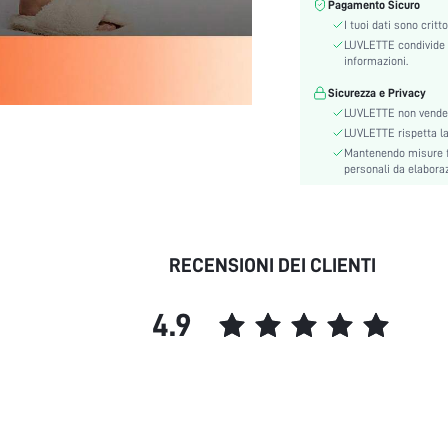
Tasca:
Pagamento Sicuro
I tuoi dati sono critt
sottile:
LUVLETTE condivide l
Cintura:
informazioni.
Caratteristiche:
Sicurezza e Privacy
Elasticità del tessuto:
LUVLETTE non vende 
Scene:
LUVLETTE rispetta la p
Istruzioni Lavaggio:
Mantenendo misure fi
personali da elaborazi
Foderato per un maggiore
calore:
Tessuto:
Stagione:
RECENSIONI DEI CLIENTI
Tipo:
Numero di pezzi:
Lunghezza:
4.9
Tipo di montaggio:
Tipo di motivo:
Dettaglio:
Utenti di intimo e pigiami:
skc: