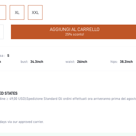
XL
XXL
AGGIUNGI AL CARRELLO
25% sconto!
sa :
S
h
bust:
34.3inch
waist:
26inch
hips:
38.2inch
ED STATES
Blu
dine ≥ 49,00 USD).
Spedizione Standard Gli ordini effettuati ora arriveranno prima del agosto
Natale, Halloween, Giorno del Ringraziamento, Rientro a scuola, San Valentino
100% Cotone
Vita normale
days via our approved carrier.
Prossima generazione, Casual-Donna
Sfoderato