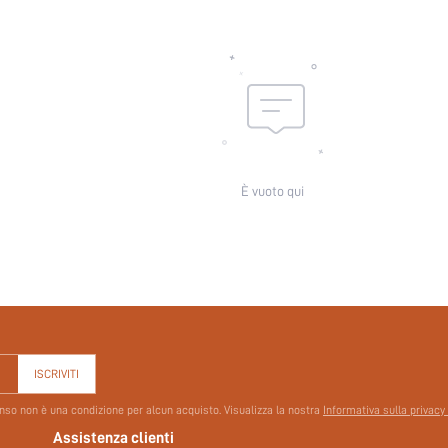
id:
È vuoto qui
ISCRIVITI
senso non è una condizione per alcun acquisto. Visualizza la nostra
Informativa sulla privacy
Assistenza clienti