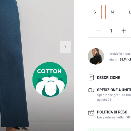
S
M
L
Il modello indos
height:
68.9inc
DESCRIZIONE
SPEDIZIONE A UNIT
Colore:
Spedizione gratuita (Or
Festival:
agosto 21
Composizione:
Linea vita:
POLITICA DI RESO
Easy returns within 30 
Stile:
Fodera: