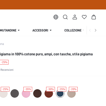
MUTANDINE
ACCESSORI
COLLEZIONE
CHI S
nna
igiama in 100% cotone puro, ampi, con tasche, stile pigiama
-25%
 Recensioni
-25%
-35%
-30%
-25%
-20%