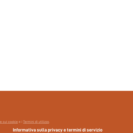
455267037
 e sui cookie
e i
Termini di utilizzo
.
Informativa sulla privacy e termini di servizio