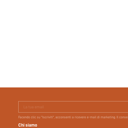
La tua email
Facendo clic su "Iscriviti", acconsenti a ricevere e-mail di marketing. Il con
Chi siamo