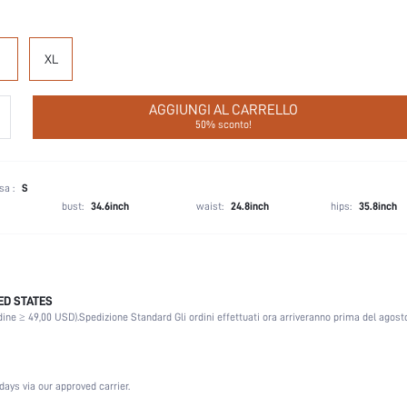
XL
AGGIUNGI AL CARRELLO
50% sconto!
sa :
S
bust:
34.6inch
waist:
24.8inch
hips:
35.8inch
ED STATES
Elegante, Romantico, Romantico, EleganteEleganza
dine ≥ 49,00 USD).
Spedizione Standard Gli ordini effettuati ora arriveranno prima del agosto
Sonno
Leggero Elastico
Non
days via our approved carrier.
Colletto risvolto