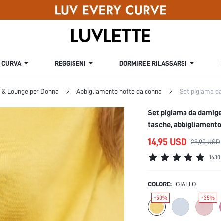
CURVA
REGGISENI
DORMIRE E RILASSARSI
e & Lounge per Donna
Abbigliamento notte da donna
Set pigiama d
Set pigiama da damigel
tasche, abbigliamento
14,95 USD
29,90 USD
1630
COLORE:
GIALLO
-50%
-35%