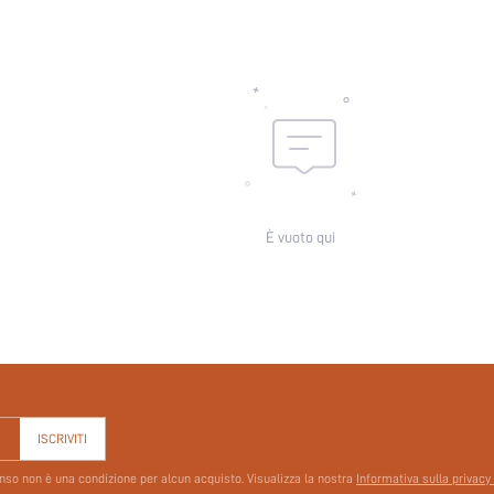
Dettaglio:
Tipo di motivo:
Utenti di intimo e pigiami:
skc:
id:
È vuoto qui
ISCRIVITI
senso non è una condizione per alcun acquisto. Visualizza la nostra
Informativa sulla privacy