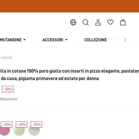
MUTANDINE
ACCESSORI
COLLEZIONE
CHI S
a donna
la in cotone 100% puro giallo con inserti in pizzo elegante, pantalo
 da casa, pigiama primavera ed estate per donna
-50%
 Recensioni
-30%
-40%
-35%