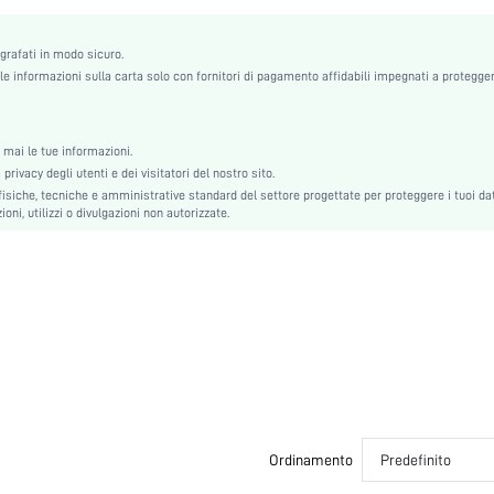
Sciolto
Classica
ografati in modo sicuro.
e informazioni sulla carta solo con fornitori di pagamento affidabili impegnati a protegger
Giallo
Natale, Halloween, Giorno del Ringraziamento, Rientro a scuola, San Valentino
100% Cotone, 100% Cotone
mai le tue informazioni.
Vita normale
rivacy degli utenti e dei visitatori del nostro sito.
Sfoderato, Sfoderato
siche, tecniche e amministrative standard del settore progettate per proteggere i tuoi dat
Non
oni, utilizzi o divulgazioni non autorizzate.
Non
Non
Manica lunga
Nozze, Festa, Compleanno, Casa, Giornaliero, Festa privata
Lavare in lavatrice, non lavare a secco
Tessuto in maglia, Tessuto in maglia
Autunno, Primavera, Estate, Inverno
Set con pantaloni
Set da 2 pezzi
Ordinamento
Predefinito
Lungo, Lungo