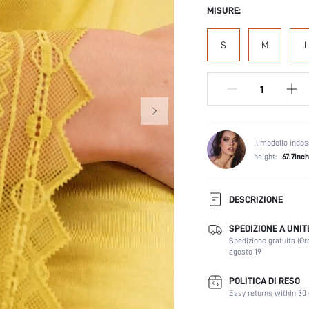
MISURE:
S
M
L
Il modello indos
height:
67.7inch
DESCRIZIONE
SPEDIZIONE A UNIT
Stile:
Spedizione gratuita (Or
Caratteristiche:
agosto 19
Elasticità del tessuto:
Foderato per un maggiore
POLITICA DI RESO
calore:
Easy returns within 30 
Scollatura: