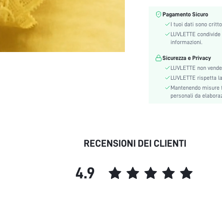
Tipo di montaggio:
Pagamento Sicuro
Tipo di manica:
I tuoi dati sono critt
Colore:
LUVLETTE condivide l
informazioni.
Festival:
Composizione:
Sicurezza e Privacy
LUVLETTE non vende 
Linea vita:
LUVLETTE rispetta la p
Fodera:
Mantenendo misure fi
sottile:
personali da elaborazi
Tasca:
Cintura:
Lunghezza manica:
RECENSIONI DEI CLIENTI
Scene:
Istruzioni Lavaggio:
Tessuto:
4.9
Stagione:
Tipo:
Numero di pezzi:
Lunghezza: