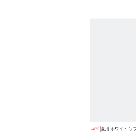
夏用 ホワイト ソ
-40%
フルレーストリム 
(
100+
)
ョート丈 エアリー
$14.94
$24.90
ャマセット ポケッ