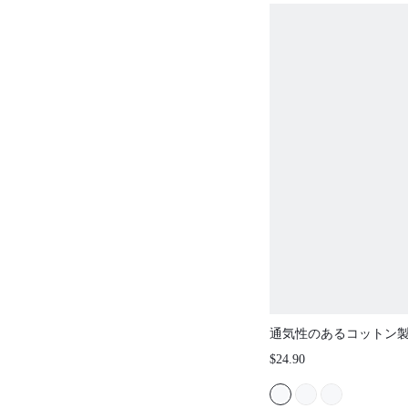
通気性のあるコットン
ダルインナー 半袖ボタ
$24.90
ショーツ エアリーなラ
わいいパジャマセット 
ツ ロマンチックな生活
ェア