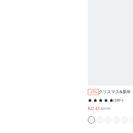
クリスマス&新年 
-25%
ト 100%純綿 グ
(
100+
)
トトリム ベーシッ
$22.43
$29.90
トップス&パンツ 
ジャマセット ポ