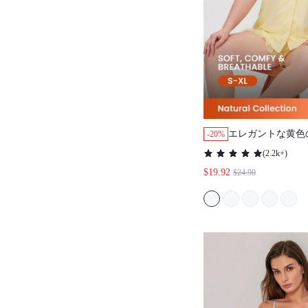
エレガントな黄色
-20%
アップ ショート丈
(
2.2k+
)
レディース パジャ
$19.92
$24.90
ー レディースラウ
サーセット 春夏