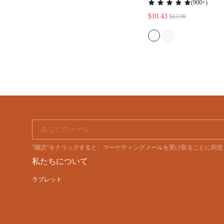
(
900+
)
ットン レディース
$10.43
$13.90
ジウェア スリッ
マ レディースコ
あなたのメール
"購読"をクリックすると、マーケティングメールを受け取ることに同
私たちについて
ラブレット