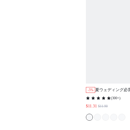
夏ウェディング必
-5%
クシーナイトドレス
(
300+
)
リーパジャマ スリ
$11.31
$11.90
ターウェア&パジャ
ィース