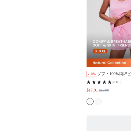
ソフト100%純綿
-10%
カジュアルスポー
(
200+
)
ップショーツラウ
$17.91
$19.90
リーパジャマセッ
ル & ヤング & 
適しています