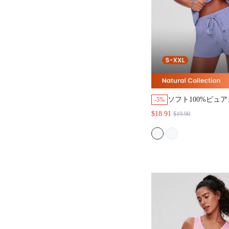
ソフト100%ピュ
-5%
ル ベーシック カ
$18.91
$19.90
ティー タンクトッ
ムウェア エアリー
ティーンガール & 
マドレスにも適し