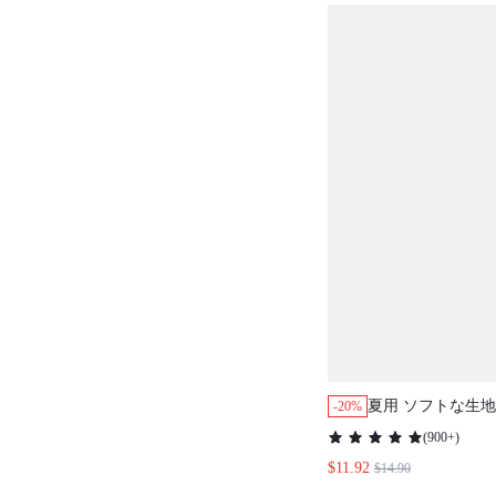
夏用 ソフトな生地
-20%
レディース 100%
(
900+
)
ジャマパンツ アウ
$11.92
$14.90
ロット パジャマ 
ュアル快適なアウ