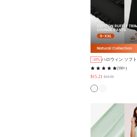
ハロウィン ソフトブ
-10%
ュアコットン ワイ
(
500+
)
ィースラウンジボ
$15.21
$16.90
ジャマパンツ ポケ
チックな生活 快
キュロット コッ