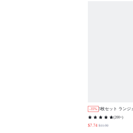
3枚セット ラン
-35%
ターウェア スポー
(
200+
)
ッドライズ ベーシ
$7.74
$11.90
ディース下着パン
ーンガール/ヤン