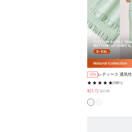
レディース 通気性
-15%
フレッシュ 半袖
(
100+
)
プス＆パンツ エア
$23.72
$27.90
ア かわいいパジャ
チックで心地よい
ットンパジャマ