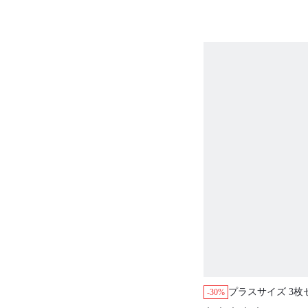
プラスサイズ 3枚
-30%
ス 快適 通気性 