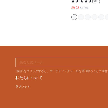
(
300+
)
ハイウエスト ボー
$9.73
$13.90
フルデザイン ベー
パンツ 下着 ラン
ウェア兼用 ティー
グ
あなたのメール
"購読"をクリックすると、マーケティングメールを受け取ることに同
私たちについて
ラブレット