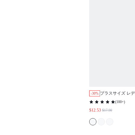
プラスサイズ レデ
-30%
フト リブ コット
(
100+
)
パジャマドレス ア
$12.53
$17.90
適なルームウェア 
レス