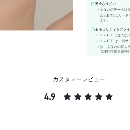
下着＆ルームウェアユーザ
安全な支払い
ー:
あなたのデータは
詳細:
LUVLETTEは
長さ:
ます。
ストラップタイプ:
セキュリティ＆プライ
透明度:
LUVLETTEは
スタイル:
LUVLETTEは
は、あなたの個人
生地の伸縮性:
管理的措置を維持
シーン:
特徴:
サポート:
ブラタイプ:
カスタマーレビュー
枚数:
コンポジション:
4.9
裏地レベル:
素材:
skc:
id: