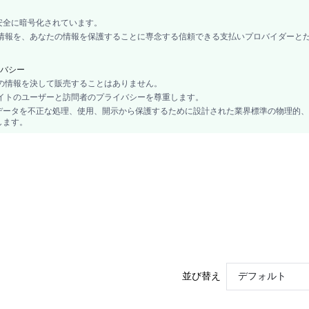
カップル, 10代, 花嫁, ブライドメイド, Bestie
安全に暗号化されています。
コントラストレース, ケーブルニット
カード情報を、あなたの情報を保護することに専念する信頼できる支払いプロバイダーと
クロップ
調整可能ストラップ
バシー
セミシアー
あなたの情報を決して販売することはありません。
、当サイトのユーザーと訪問者のプライバシーを尊重します。
キュートスウィート, ファンタジー:エレンガントスタイル, カジュアル:カジュアル
データを不正な処理、使用、開示から保護するために設計された業界標準の物理的、
ミディアムストレッチ
します。
バケーション, パーティー, 誕生日, フェス, オフィス, ホーム, デイリー
プッシュアップ
ミディアムサポート
フルカバレッジ
1ピースセット
90% ポリアミド, 10% ポリウレタン
裏地なし
レース
si25012481111251456
並び替え
デフォルト
67165920