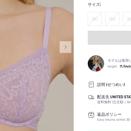
サイズ:
75C
75D
75
モデルは着用
height:
71.7inch
説明 (せつめい)
配送先 UNITED STA
カラー:
送料無料 (注文額 ≥ $49
胸パッド:
お手入れ方法:
返品ポリシー
ワイヤー有無:
Easy returns within 30 
祝日: