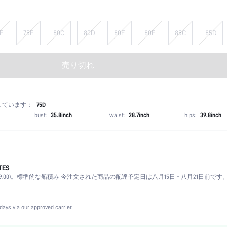
E
75F
80C
80D
80E
80F
85C
85D
売り切れ
しています：
75D
bust:
35.8inch
waist:
28.7inch
hips:
39.8inch
TES
ライラックパープル
.00)。
標準的な船積み 今注文された商品の配達予定日は八月15日 - 八月21日前です
中綿なし
洗濯機洗い可,ドライクリーニング不可
アンダーワイヤー
days via our approved carrier.
クリスマス, ハロウィン, 感謝祭, 新学期, バレンタインデー, プライド月間